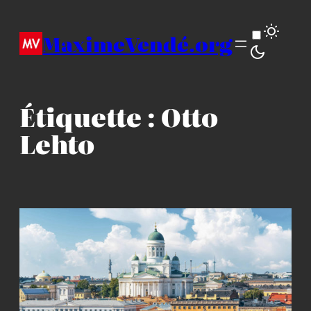
Aller
au
MaximeVendé.org
contenu
Étiquette :
Otto
Lehto