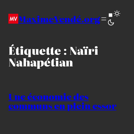
Aller
au
MaximeVendé.org
contenu
Étiquette :
Naïri
Nahapétian
Une économie des
communs en plein essor