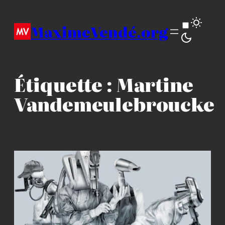
Aller
au
MaximeVendé.org
contenu
Étiquette :
Martine
Vandemeulebroucke