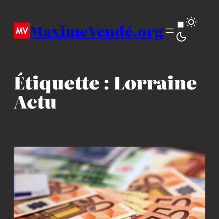
Aller
au
MaximeVendé.org
contenu
Étiquette :
Lorraine
Actu