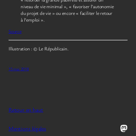
niveau de vie minimal », « favoriser l’autonomie
du projet de vie » ou encore « faciliter le retour
à l’emploi ».
Source
Illustration : © Le Républicain.
15 mai 2018
Retour en haut
Mast
Mentions légales