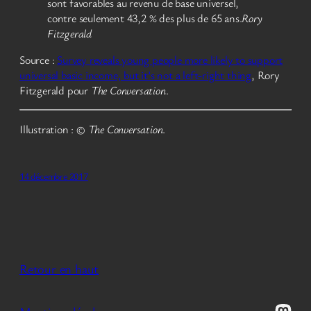
sont favorables au revenu de base universel,
contre seulement 43,2 % des plus de 65 ans.
Rory
Fitzgerald
Source :
Survey reveals young people more likely to support
universal basic income, but it’s not a left-right thing
, Rory
Fitzgerald pour
The Conversation
.
Illustration : ©
The Conversation
.
14 décembre 2017
Retour en haut