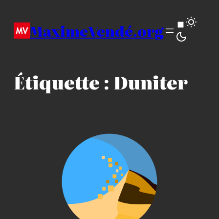
Aller
au
MaximeVendé.org
contenu
Étiquette :
Duniter