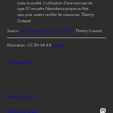
toute la société. L’utilisation d’une monnaie de
type Ğ1 encadre l’abondance propre au Net
.
Thierry
sans pour autant raréfier les ressources
Crouzet
Source :
Je ne donne plus, je vends en Ğ1
, Thierry Crouzet.
Illustration : CC BY-SA 4.0
Duniter
.
19 décembre 2017
Retour en haut
Mast
Mentions légales