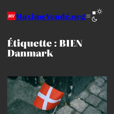
Aller
au
MaximeVendé.org
contenu
Étiquette :
BIEN
Danmark