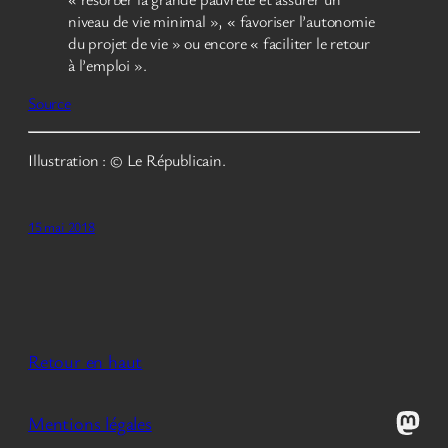
niveau de vie minimal », « favoriser l’autonomie
du projet de vie » ou encore « faciliter le retour
à l’emploi ».
Source
Illustration : © Le Républicain.
15 mai 2018
Retour en haut
Mast
Mentions légales