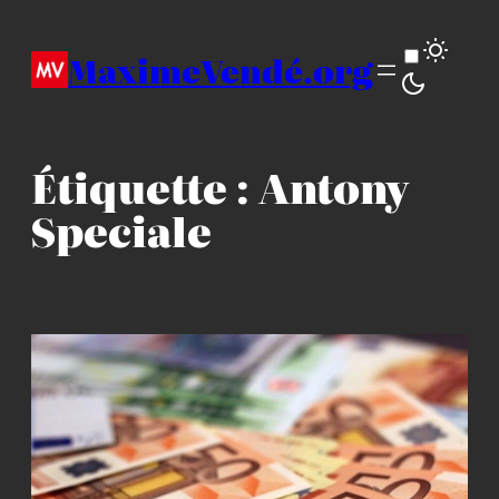
Aller
au
MaximeVendé.org
contenu
Étiquette :
Antony
Speciale