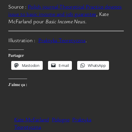
Source :
Polish journal Theoretical Practice devotes
issue to basic income and job guarantee
, Kate
McFarland pour
Basic Income News
.
Illustration :
Praktyka Teoretyczna
.
Partager
Mastodon
E-mail
WhatsApp
J’aime ça :
Kate McFarland
Pologne
Praktyka
Teoretyczna